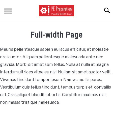
Skip
to
Searc
content
BLOG
Full-width Page
ABOUT
Mauris pellentesque sapien eu lacus efficitur, et molestie
CONTACT
orci auctor. Aliquam pellentesque malesuada ante nec
gravida. Morbi sit amet sem tellus. Nulla at nulla at magna
interdum ultrices vitae eu nisi. Nullam sit amet auctor velit.
Vivamus tincidunt tempor ipsum. Nam ac mollis purus.
Vestibulum quis tellus tincidunt, tempus turpis et, convallis
est. Cras aliquet blandit lobortis. Curabitur maximus nisl
non massa tristique malesuada.