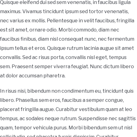
Quisque eleifend dui sed sem venenatis, in faucibus ligula
maximus. Vivamus tincidunt ipsum sed tortor venenatis,
nec varius ex mollis. Pellentesque in velit faucibus, fringilla
est sit amet, ornare odio. Morbi commodo, diam nec
faucibus finibus, diam nisl consequat nunc, nec fermentum
ipsum tellus et eros. Quisque rutrum lacinia augue sit amet
convallis. Sed ac risus porta, convallis nisl eget, tempus
sem. Praesent semper viverra feugiat. Nunc dictum libero
at dolor accumsan pharetra.
In risus nisi, bibendum non condimentum eu, tincidunt quis
libero. Phasellus sem eros, faucibus a semper congue,
placerat fringilla augue. Curabitur vestibulum quam at leo
tempus, ac sodales neque rutrum. Suspendisse nec sagittis
quam, tempor vehicula purus. Morbi bibendum sem ut nisl
sollicitudin, sed pharetra turpis dignissim. Curabitur